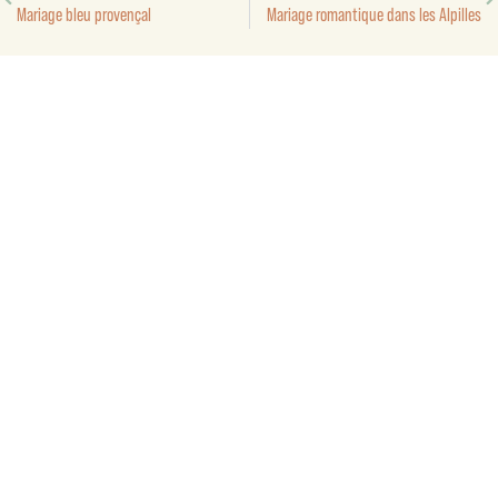
Mariage bleu provençal
Mariage romantique dans les Alpilles
Suivez-nous sur instagram
CANOPEA.DESIGN